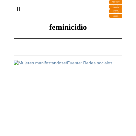
DESCARGA
MIRAPLAY
Buzón de
Sugerencias
Contratar
Publicidad
Contacto
Comercial
feminicidio