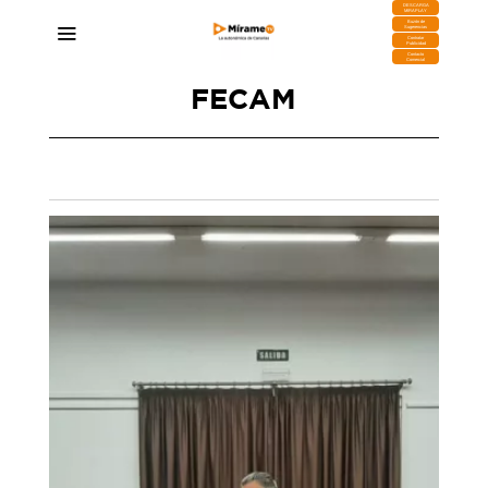
DESCARGA
MIRAPLAY
Buzón de
Sugerencias
Contratar
Publicidad
Contacto
Comercial
FECAM