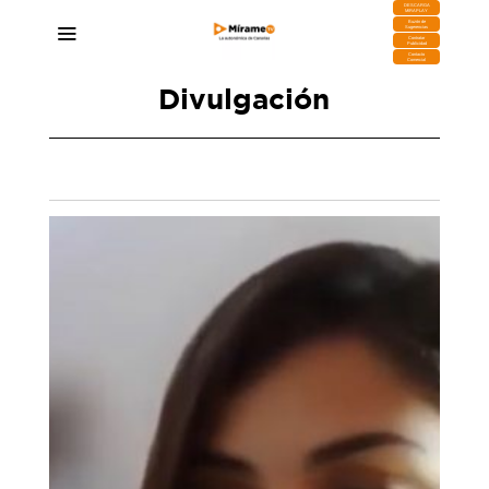
DESCARGA
MIRAPLAY
Buzón de
Sugerencias
Contratar
Publicidad
Contacto
Comercial
Divulgación