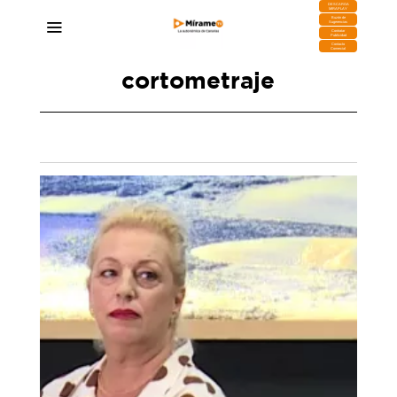
DESCARGA
MIRAPLAY
Buzón de
Sugerencias
Contratar
Publicidad
Contacto
Comercial
cortometraje