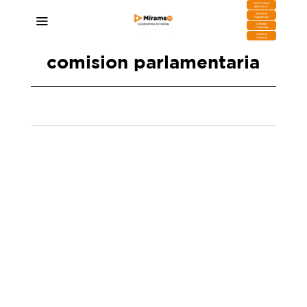
DESCARGA
MIRAPLAY
Buzón de
Sugerencias
Contratar
Publicidad
Contacto
Comercial
comision parlamentaria
Francisco Linares: “La política buena está para
resolver dramas humanos”
09/06/2026