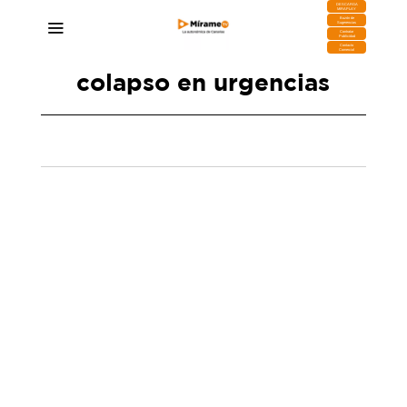
DESCARGA
MIRAPLAY
Buzón de
Sugerencias
Contratar
Publicidad
Contacto
Comercial
colapso en urgencias
Médicos del HUC denuncian la precariedad en
Urgencias y exigen soluciones inmediatas
02/04/2025