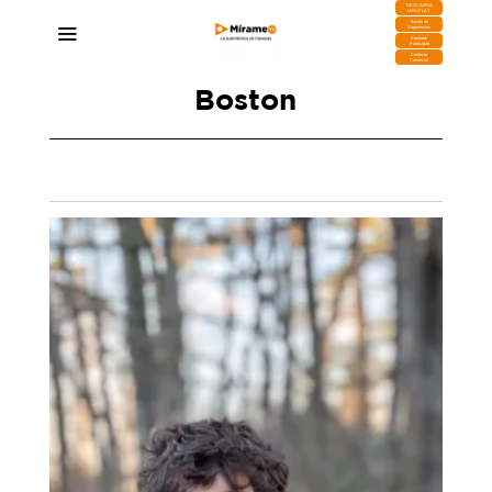
DESCARGA
MIRAPLAY
Buzón de
Sugerencias
Contratar
Publicidad
Contacto
Comercial
Boston