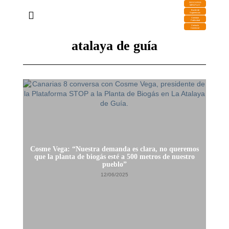
DESCARGA
MIRAPLAY
Buzón de
Sugerencias
Contratar
Publicidad
Contacto
Comercial
atalaya de guía
Cosme Vega: “Nuestra demanda es clara, no queremos
que la planta de biogás esté a 500 metros de nuestro
pueblo”
12/06/2025