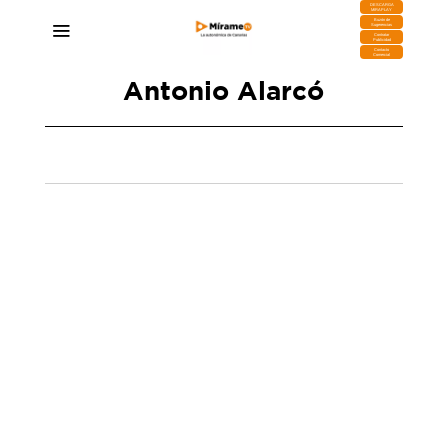
DESCARGA
MIRAPLAY
Buzón de
Sugerencias
Contratar
Publicidad
Contacto
Comercial
Antonio Alarcó
Alarcó sobre el coche eléctrico de la
Diputación del Común: «No lo sé. ¿Lo debería
saber? Pues no lo sé, no me interesa»
21/03/2025