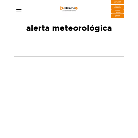
DESCARGA
MIRAPLAY
Buzón de
Sugerencias
Contratar
Publicidad
Contacto
Comercial
alerta meteorológica
La borrasca Olivier se aleja, pero seguirán las
precipitaciones y el riesgo de
desprendimientos
11/04/2025