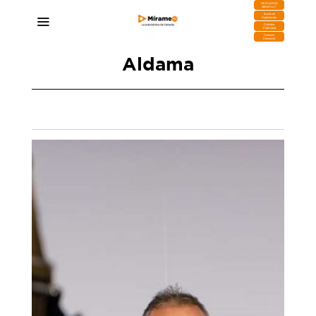
DESCARGA
MIRAPLAY
Buzón de
Sugerencias
Contratar
Publicidad
Contacto
Comercial
Aldama