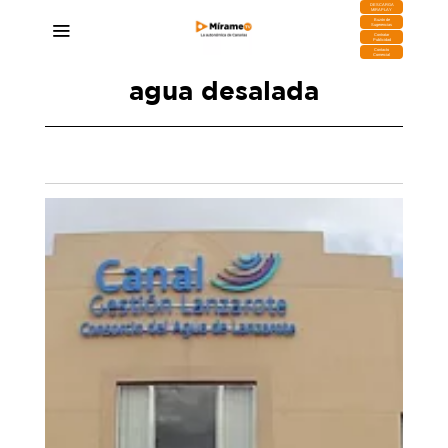
DESCARGA
MIRAPLAY
Buzón de
Sugerencias
Contratar
Publicidad
Contacto
Comercial
agua desalada