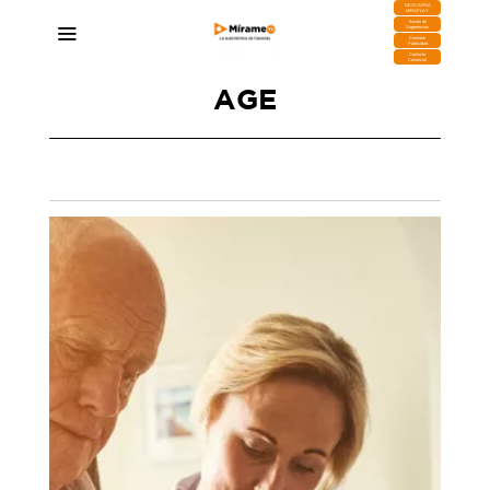
DESCARGA
MIRAPLAY
Buzón de
Sugerencias
Contratar
Publicidad
Contacto
Comercial
AGE