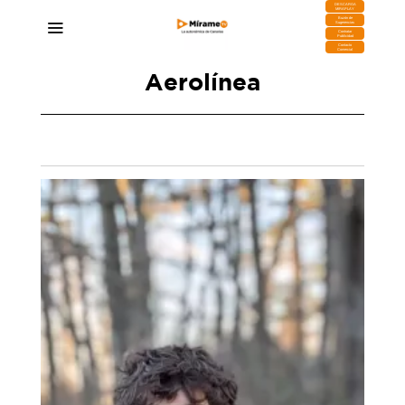
DESCARGA
MIRAPLAY
Buzón de
Sugerencias
Contratar
Publicidad
Contacto
Comercial
Aerolínea