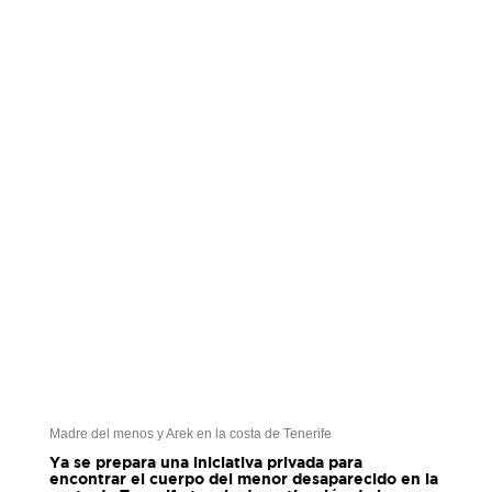
Madre del menos y Arek en la costa de Tenerife
Ya se prepara una iniciativa privada para
encontrar el cuerpo del menor desaparecido en la