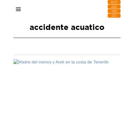
DESCARGA
MIRAPLAY
Buzón de
Sugerencias
Contratar
Publicidad
Contacto
Comercial
accidente acuatico