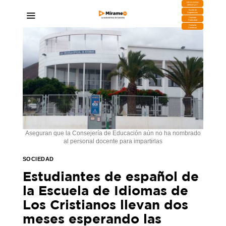
DESCARGA
MIRAPLAY
Buzón de
Sugerencias
Contratar
Publicidad
Contacto
Comercial
Aseguran que la Consejería de Educación aún no ha nombrado
al personal docente para impartirlas
SOCIEDAD
Estudiantes de español de
la Escuela de Idiomas de
Los Cristianos llevan dos
meses esperando las