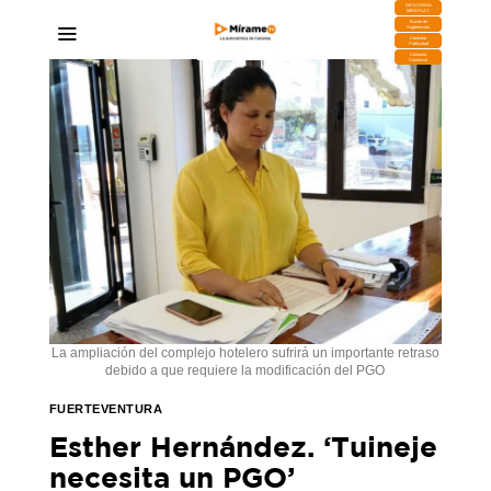
DESCARGA
MIRAPLAY
Buzón de
Sugerencias
Contratar
Publicidad
Contacto
Comercial
La ampliación del complejo hotelero sufrirá un importante retraso
debido a que requiere la modificación del PGO
FUERTEVENTURA
Esther Hernández. ‘Tuineje
necesita un PGO’