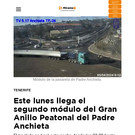
DESCARGA
MIRAPLAY
Buzón de
Sugerencias
Contratar
Publicidad
Contacto
Comercial
Módulo de la pasarela de Padre Anchieta.
TENERIFE
Este lunes llega el
segundo módulo del Gran
Anillo Peatonal del Padre
Anchieta