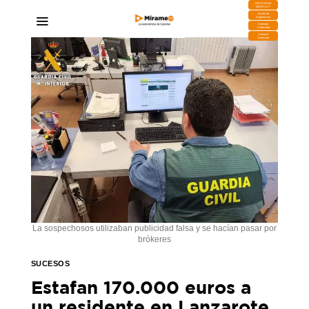
DESCARGA
MIRAPLAY
Buzón de
Sugerencias
Contratar
Publicidad
Contacto
Comercial
La sospechosos utilizaban publicidad falsa y se hacían pasar por
brókeres
SUCESOS
Estafan 170.000 euros a
un residente en Lanzarote