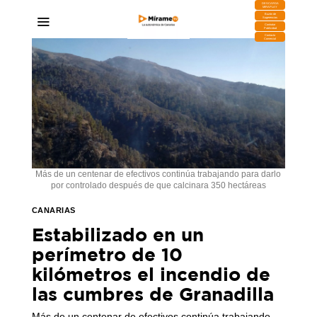
DESCARGA
MIRAPLAY
Buzón de
Sugerencias
Contratar
Publicidad
Contacto
Comercial
Más de un centenar de efectivos continúa trabajando para darlo
por controlado después de que calcinara 350 hectáreas
CANARIAS
Estabilizado en un
perímetro de 10
kilómetros el incendio de
las cumbres de Granadilla
Más de un centenar de efectivos continúa trabajando