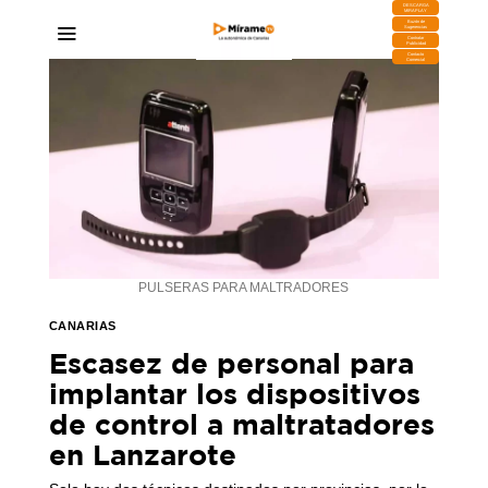
DESCARGA
MIRAPLAY
Buzón de
Sugerencias
Contratar
Publicidad
Contacto
Comercial
PULSERAS PARA MALTRADORES
CANARIAS
Escasez de personal para
implantar los dispositivos
de control a maltratadores
en Lanzarote