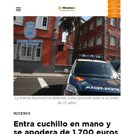
DESCARGA
MIRAPLAY
Buzón de
Sugerencias
Contratar
Publicidad
Contacto
Comercial
La Policía Nacional ha detenido como presunto autor a un joven
de 21 años
SUCESOS
Entra cuchillo en mano y
se apodera de 1.700 euros