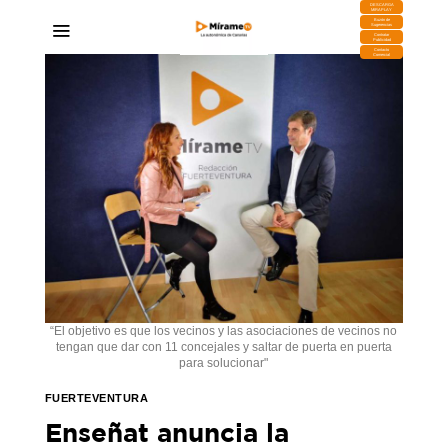
DESCARGA
MIRAPLAY
Buzón de
Sugerencias
Contratar
Publicidad
Contacto
Comercial
“El objetivo es que los vecinos y las asociaciones de vecinos no
tengan que dar con 11 concejales y saltar de puerta en puerta
para solucionar"
FUERTEVENTURA
Enseñat anuncia la