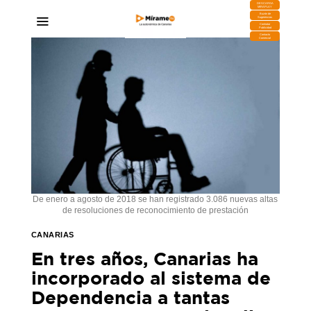
DESCARGA
MIRAPLAY
Buzón de
Sugerencias
Contratar
Publicidad
Contacto
Comercial
De enero a agosto de 2018 se han registrado 3.086 nuevas altas
de resoluciones de reconocimiento de prestación
CANARIAS
En tres años, Canarias ha
incorporado al sistema de
Dependencia a tantas