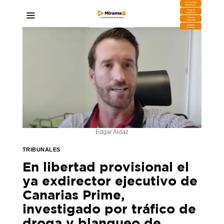
DESCARGA
MIRAPLAY
Buzón de
Sugerencias
Contratar
Publicidad
Contacto
Comercial
Edgar Aldaz
TRIBUNALES
En libertad provisional el
ya exdirector ejecutivo de
Canarias Prime,
investigado por tráfico de
droga y blanqueo de