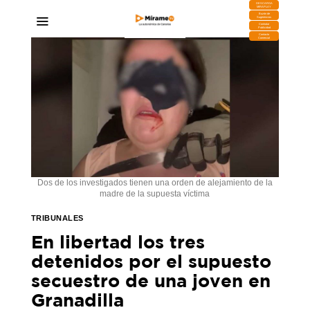
DESCARGA
MIRAPLAY
Buzón de
Sugerencias
Contratar
Publicidad
Contacto
Comercial
Dos de los investigados tienen una orden de alejamiento de la
madre de la supuesta víctima
TRIBUNALES
En libertad los tres
detenidos por el supuesto
secuestro de una joven en
Granadilla