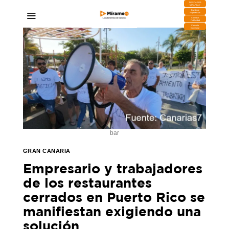
DESCARGA
MIRAPLAY
Buzón de
Sugerencias
Contratar
Publicidad
Contacto
Comercial
bar
GRAN CANARIA
Empresario y trabajadores
de los restaurantes
cerrados en Puerto Rico se
manifiestan exigiendo una
solución