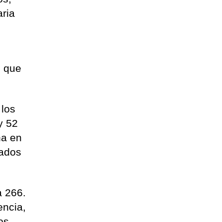
aria
s que
 los
y 52
na en
dados
a 266.
encia,
os