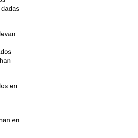
 dadas
elevan
ados
 han
dos en
onan en