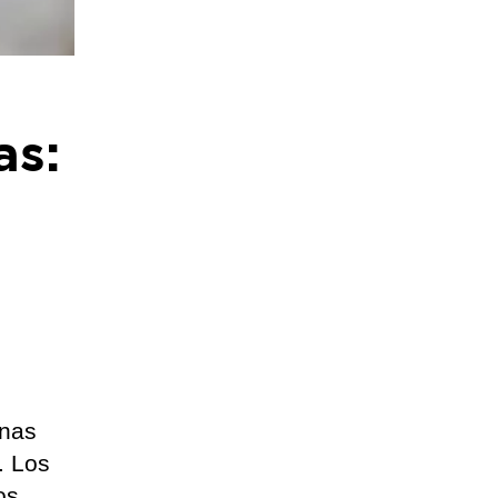
as:
onas
. Los
os,