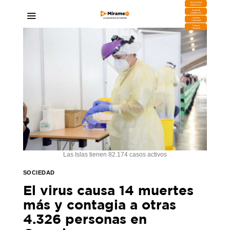
DESCARGA
MIRAPLAY
Buzón de
Sugerencias
Contratar
Publicidad
Contacto
Comercial
Las Islas tienen 82.174 casos activos
SOCIEDAD
El virus causa 14 muertes
más y contagia a otras
4.326 personas en