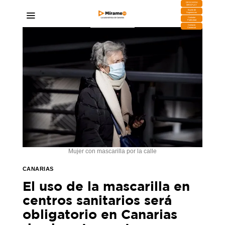
DESCARGA
MIRAPLAY
Buzón de
Sugerencias
Contratar
Publicidad
Contacto
Comercial
Mujer con mascarilla por la calle
CANARIAS
El uso de la mascarilla en
centros sanitarios será
obligatorio en Canarias