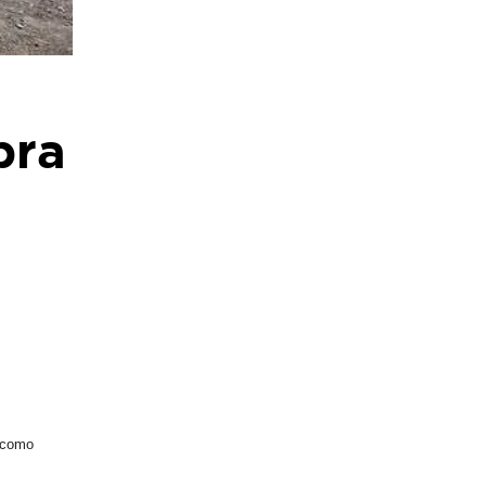
bra
o como