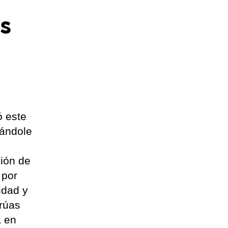
s
ió este
gándole
ción de
 por
idad y
grúas
a en