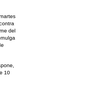
 martes
contra
rme del
romulga
de
ispone,
de 10