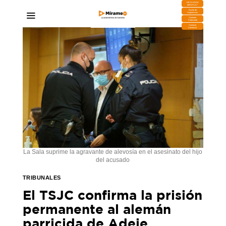
DESCARGA
MIRAPLAY
Buzón de
Sugerencias
Contratar
Publicidad
Contacto
Comercial
La Sala suprime la agravante de alevosía en el asesinato del hijo
del acusado
TRIBUNALES
El TSJC confirma la prisión
permanente al alemán
parricida de Adeje