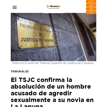
DESCARGA
MIRAPLAY
Buzón de
Sugerencias
Contratar
Publicidad
Contacto
Comercial
Placa en la sede del Tribunal Superior de Justicia de Canarias.
TRIBUNALES
El TSJC confirma la
absolución de un hombre
acusado de agredir
sexualmente a su novia en
La Laguna