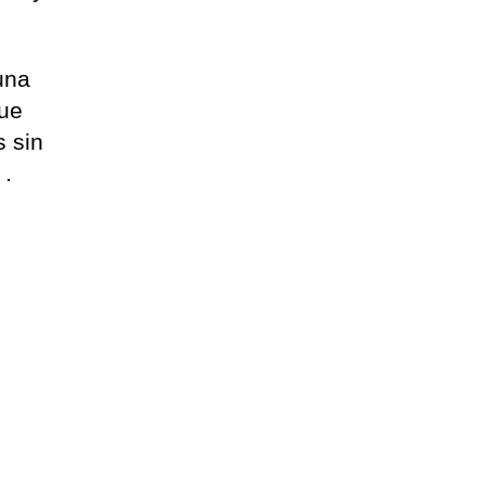
una
que
s sin
.​