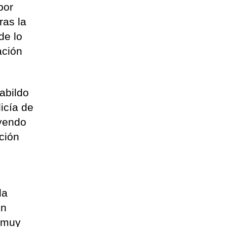
por
ras la
de lo
ación
abildo
icía de
uyendo
ción
la
ón
s muy