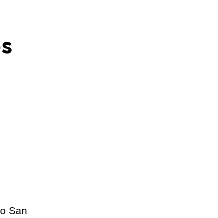
és
ro San