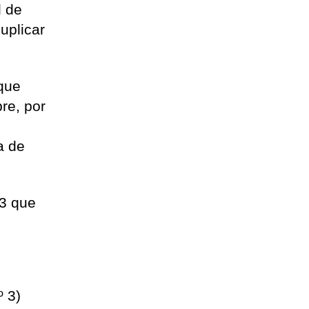
d de
uplicar
 que
re, por
a de
23 que
º 3)