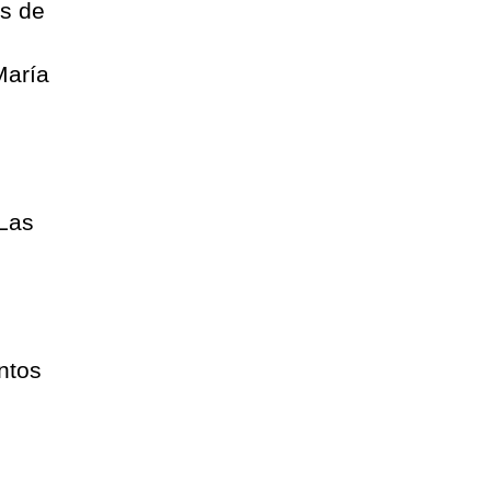
os de
María
 Las
ntos