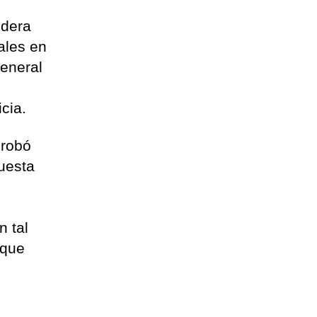
idera
ales en
General
cia.
probó
puesta
n tal
 que