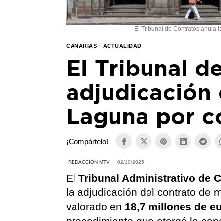
El Tribunal de Contratos anula 
CANARIAS
·
ACTUALIDAD
El Tribunal d
adjudicación
Laguna por co
¡Compártelo!
REDACCIÓN MTV
02/10/2025
El
Tribunal Administrativo de 
la adjudicación del contrato de
valorado en
18,7 millones de e
procedimiento que otorgó la con