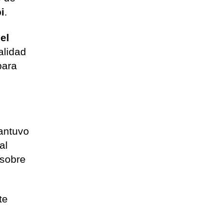
i
.
del
alidad
para
antuvo
al
 sobre
te