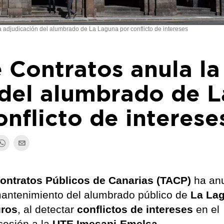
la adjudicación del alumbrado de La Laguna por conflicto de intereses
e Contratos anula la
 del alumbrado de L
nflicto de interese
Contratos Públicos de Canarias (TACP)
ha an
 mantenimiento del alumbrado público de
La La
uros
, al detectar
conflictos de intereses
en el
cesión a la
UTE Imesapi-Emelsa
.