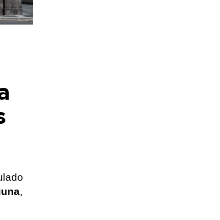
a
s
ulado
guna
,