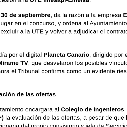
o
30 de septiembre
, da la razón a la empresa
E
ugar en el concurso, y ordena al Ayuntamient
excluir a la UTE y volver a adjudicar el contrat
ía por el digital
Planeta Canario
, dirigido por 
Mírame TV
, que desvelaron los posibles víncul
hora el Tribunal confirma como un evidente rie
ación de las ofertas
ntamiento encargara al
Colegio de Ingenieros
F)
la evaluación de las ofertas, a pesar de que 
onaria del propio consistorio y jefa de Servici