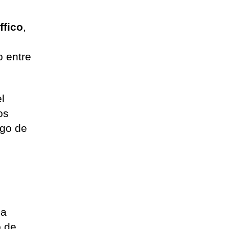
ffico
,
o
o entre
el
os
sgo de
la
o de