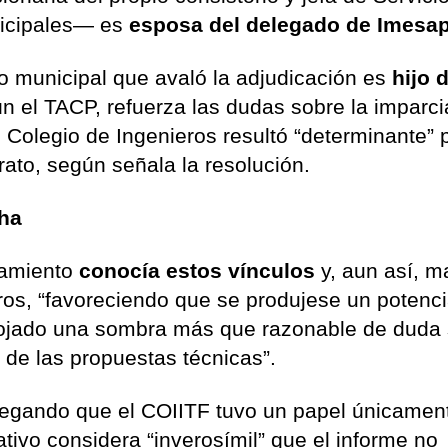
nicipales— es
esposa del delegado de Imesap
io municipal que avaló la adjudicación es
hijo 
ún el TACP, refuerza las dudas sobre la imparci
l Colegio de Ingenieros resultó “determinante” 
rato, según señala la resolución.
cha
tamiento
conocía estos vínculos
y, aun así, m
ros, “favoreciendo que se produjese un potenci
rrojado una sombra más que razonable de duda
n de las propuestas técnicas”.
alegando que el COIITF tuvo un papel únicamen
ativo considera “inverosímil” que el informe no