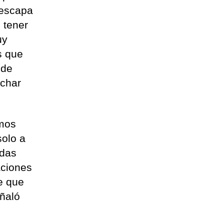
 escapa
 tener
uy
s que
 de
uchar
amos
solo a
odas
aciones
te que
eñaló