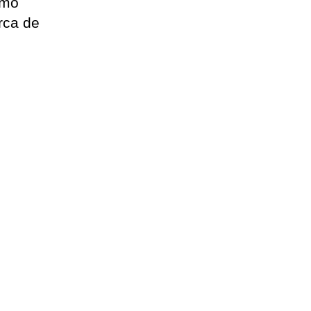
rmó
rca de