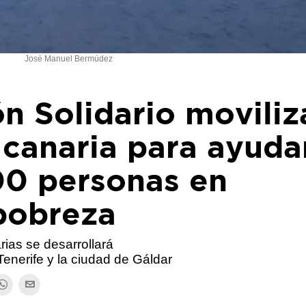
José Manuel Bermúdez
n Solidario moviliz
 canaria para ayuda
0 personas en
 pobreza
rias se desarrollará
enerife y la ciudad de Gáldar