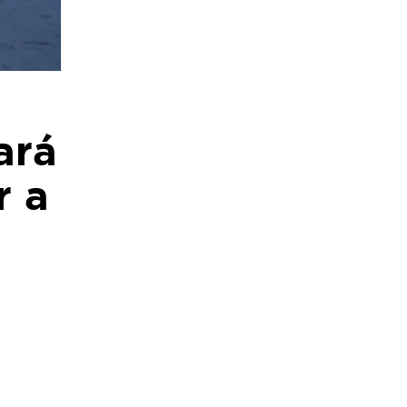
ará
r a