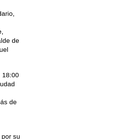
ario,
e,
alde de
uel
s 18:00
iudad
más de
 por su