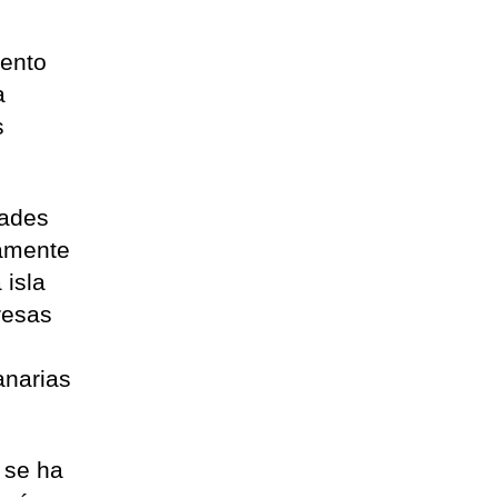
vento
a
s
dades
vamente
 isla
resas
a
anarias
 se ha