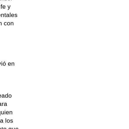
fe y
ntales
n con
,
vió en
teado
ara
quien
a los
eto que