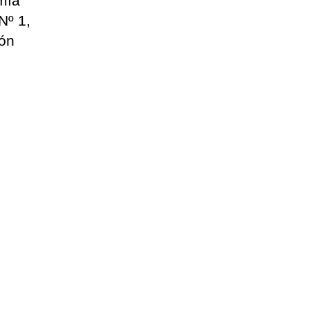
mía
Nº 1,
ión