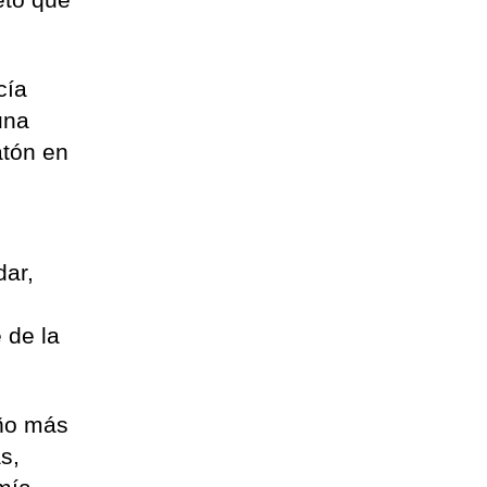
cía
una
atón en
dar,
 de la
año más
s,