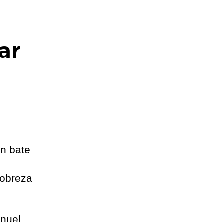
ar
ón bate
pobreza
anuel