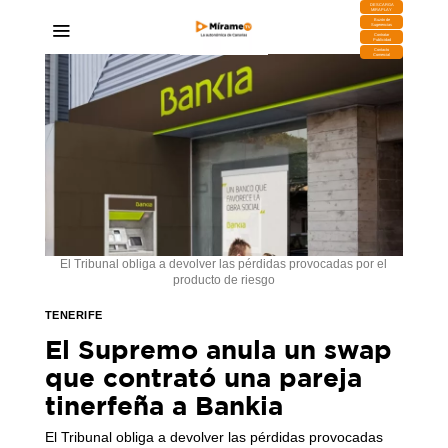
DESCARGA
MIRAPLAY
Buzón de
Sugerencias
Contratar
Publicidad
Contacto
Comercial
El Tribunal obliga a devolver las pérdidas provocadas por el
producto de riesgo
TENERIFE
El Supremo anula un swap
que contrató una pareja
tinerfeña a Bankia
El Tribunal obliga a devolver las pérdidas provocadas