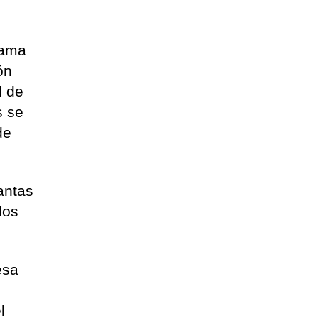
lama
ón
d de
s se
de
antas
los
esa
l