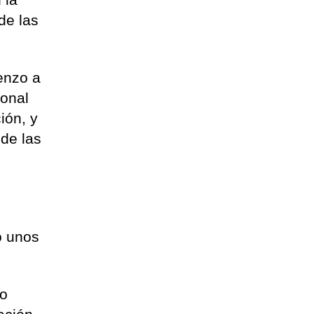
de las
ienzo a
sonal
ión, y
 de las
o unos
mo