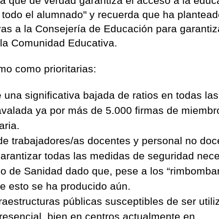
ca que de verdad garantiza el acceso a la educ
 todo el alumnado" y recuerda que ha plantea
vas a la Consejería de Educación para garantiz
a la Comunidad Educativa.
mo como prioritarias:
una significativa bajada de ratios en todas las
 avalada ya por más de 5.000 firmas de miembr
ria.
a de trabajadores/as docentes y personal no doc
y garantizar todas las medidas de seguridad nec
rio de Sanidad dado que, pese a los “rimbomba
de esto se ha producido aún.
raestructuras públicas susceptibles de ser util
presencial, bien en centros actualmente en