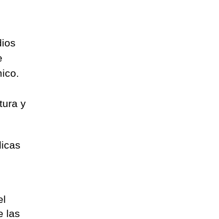
dios
e
ico.
tura y
licas
el
e las