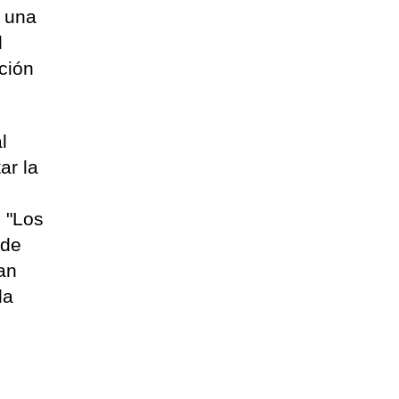
n una
l
ción
l
ar la
 "Los
 de
ean
da