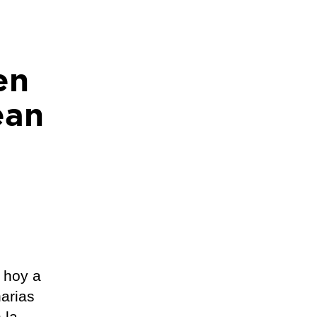
en
ean
 hoy a
narias
 la