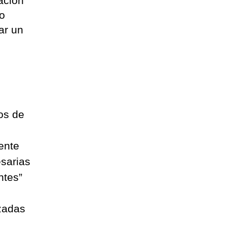
ación
do
ar un
os de
ente
esarias
ntes”
izadas