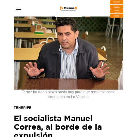
DESCARGA
MIRAPLAY
Buzón de
Sugerencias
Contratar
Publicidad
Contacto
Comercial
Ferraz ha dado plazo hasta hoy para que renuncie como
candidato en La Victoria
TENERIFE
El socialista Manuel
Correa, al borde de la
expulsión