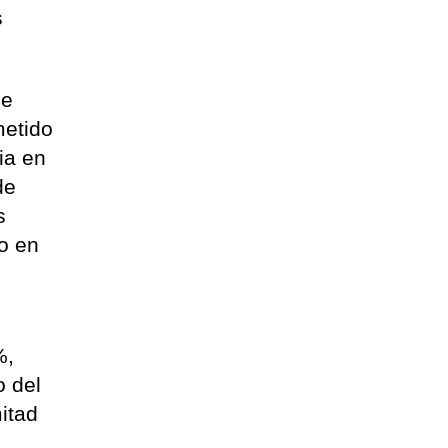
s
de
metido
ia en
de
s
eo en
%,
o del
mitad