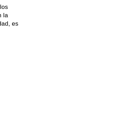
los
 la
dad, es