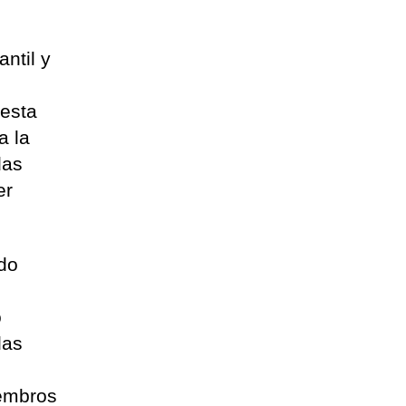
ntil y
 esta
a la
das
er
ado
o
las
iembros