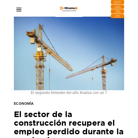
DESCARGA
MIRAPLAY
Buzón de
Sugerencias
Contratar
Publicidad
Contacto
Comercial
El segundo trimestre del año finaliza con un 7
ECONOMÍA
El sector de la
construcción recupera el
empleo perdido durante la