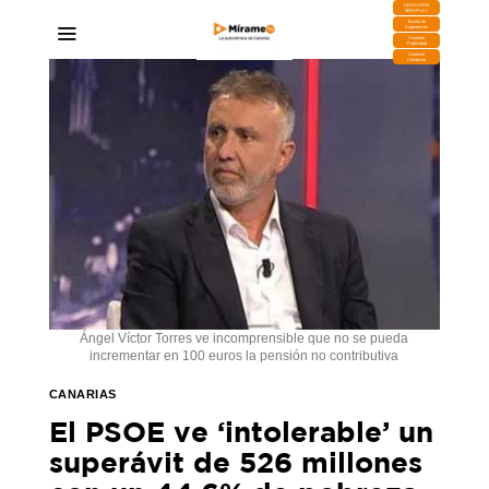
DESCARGA
MIRAPLAY
Buzón de
Sugerencias
Contratar
Publicidad
Contacto
Comercial
Ángel Víctor Torres ve incomprensible que no se pueda
incrementar en 100 euros la pensión no contributiva
CANARIAS
El PSOE ve ‘intolerable’ un
superávit de 526 millones