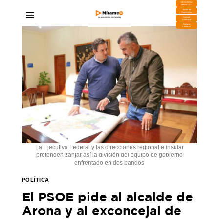
DESCARGA
MIRAPLAY
Buzón de
Sugerencias
Contratar
Publicidad
Contacto
Comercial
La Ejecutiva Federal y las direcciones regional e insular
pretenden zanjar así la división del equipo de gobierno
enfrentado en dos bandos
POLÍTICA
El PSOE pide al alcalde de
Arona y al exconcejal de