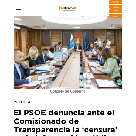
DESCARGA
MIRAPLAY
Buzón de
Sugerencias
Contratar
Publicidad
Contacto
Comercial
Consejo de Gobierno
POLÍTICA
El PSOE denuncia ante el
Comisionado de
Transparencia la ‘censura’