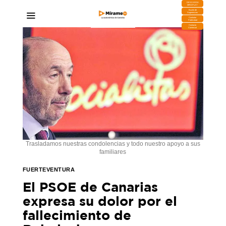
DESCARGA
MIRAPLAY
Buzón de
Sugerencias
Contratar
Publicidad
Contacto
Comercial
Trasladamos nuestras condolencias y todo nuestro apoyo a sus
familiares
FUERTEVENTURA
El PSOE de Canarias
expresa su dolor por el
fallecimiento de