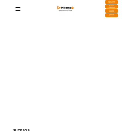
DESCARGA
MIRAPLAY
Buzón de
Sugerencias
Contratar
Publicidad
Contacto
Comercial
SUCESOS