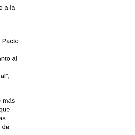
e a la
l Pacto
nto al
al”,
de más
 que
as.
o de